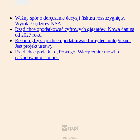
Ważny spór o doręczanie decyzji fiskusa rozstrzygnięty.
Wyrok 7 sędziów NSA
Rząd chce opodatkować cyfrowych gigantów. Nowa danina
od 2027 roku
Resort cyfryzacji chce opodatkować firmy technologiczne.
Jest projekt ustawy
Rząd chce podatku cyfrowego. Wicepremier mówi o
naśladowaniu Trumpa