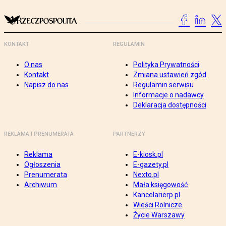
KONTAKT
REGULAMIN
O nas
Polityka Prywatności
Kontakt
Zmiana ustawień zgód
Napisz do nas
Regulamin serwisu
Informacje o nadawcy
Deklaracja dostępności
REKLAMA I PRENUMERATA
PARTNERZY
Reklama
E-kiosk.pl
Ogłoszenia
E-gazety.pl
Prenumerata
Nexto.pl
Archiwum
Mała księgowość
Kancelarierp.pl
Wieści Rolnicze
Życie Warszawy