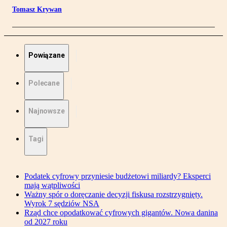
Tomasz Krywan
Powiązane
Polecane
Najnowsze
Tagi
Podatek cyfrowy przyniesie budżetowi miliardy? Eksperci
mają wątpliwości
Ważny spór o doręczanie decyzji fiskusa rozstrzygnięty.
Wyrok 7 sędziów NSA
Rząd chce opodatkować cyfrowych gigantów. Nowa danina
od 2027 roku