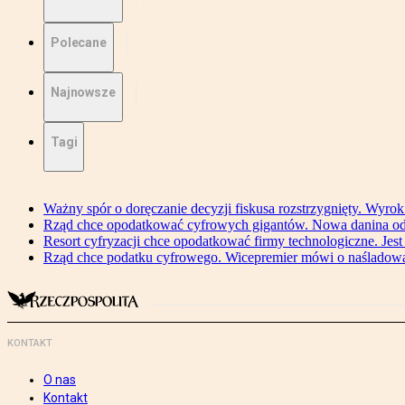
Polecane
Najnowsze
Tagi
Ważny spór o doręczanie decyzji fiskusa rozstrzygnięty. Wyr
Rząd chce opodatkować cyfrowych gigantów. Nowa danina od
Resort cyfryzacji chce opodatkować firmy technologiczne. Jest
Rząd chce podatku cyfrowego. Wicepremier mówi o naśladow
KONTAKT
O nas
Kontakt