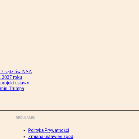
ok 7 sędziów NSA
 2027 roku
 projekt ustawy
aniu Trumpa
REGULAMIN
Polityka Prywatności
Zmiana ustawień zgód