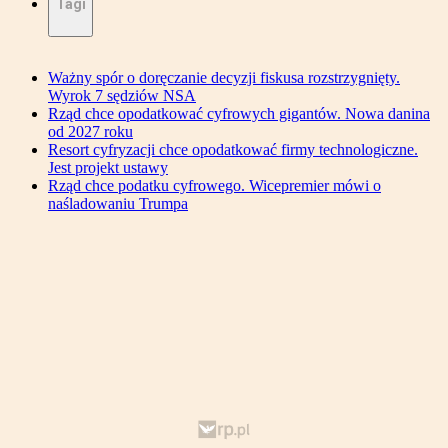
Tagi
Ważny spór o doręczanie decyzji fiskusa rozstrzygnięty.
Wyrok 7 sędziów NSA
Rząd chce opodatkować cyfrowych gigantów. Nowa danina
od 2027 roku
Resort cyfryzacji chce opodatkować firmy technologiczne.
Jest projekt ustawy
Rząd chce podatku cyfrowego. Wicepremier mówi o
naśladowaniu Trumpa