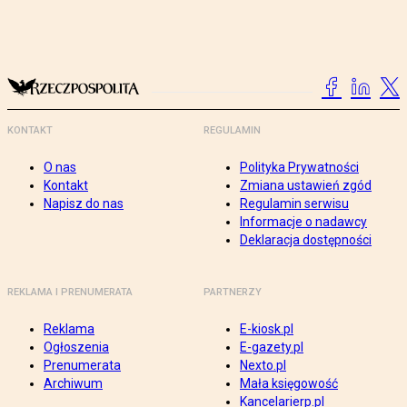
KONTAKT
REGULAMIN
O nas
Polityka Prywatności
Kontakt
Zmiana ustawień zgód
Napisz do nas
Regulamin serwisu
Informacje o nadawcy
Deklaracja dostępności
REKLAMA I PRENUMERATA
PARTNERZY
Reklama
E-kiosk.pl
Ogłoszenia
E-gazety.pl
Prenumerata
Nexto.pl
Archiwum
Mała księgowość
Kancelarierp.pl