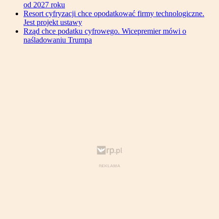
od 2027 roku
Resort cyfryzacji chce opodatkować firmy technologiczne.
Jest projekt ustawy
Rząd chce podatku cyfrowego. Wicepremier mówi o
naśladowaniu Trumpa