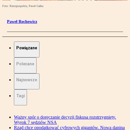
Foto: Rzeczpospolita, Paweł Gałka
Paweł Rochowicz
Powiązane
Polecane
Najnowsze
Tagi
Ważny spór o doręczanie decyzji fiskusa rozstrzygnięty.
Wyrok 7 sędziów NSA
Rząd chce opodatkować cyfrowych gigantów. Nowa danina