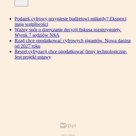
Podatek cyfrowy przyniesie budżetowi miliardy? Eksperci
mają wątpliwości
Ważny spór o doręczanie decyzji fiskusa rozstrzygnięty.
Wyrok 7 sędziów NSA
Rząd chce opodatkować cyfrowych gigantów. Nowa danina
od 2027 roku
Resort cyfryzacji chce opodatkować firmy technologiczne.
Jest projekt ustawy