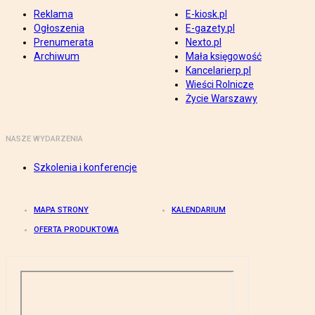
Reklama
E-kiosk.pl
Ogłoszenia
E-gazety.pl
Prenumerata
Nexto.pl
Archiwum
Mała księgowość
Kancelarierp.pl
Wieści Rolnicze
Życie Warszawy
NASZE WYDARZENIA
Szkolenia i konferencje
MAPA STRONY
KALENDARIUM
OFERTA PRODUKTOWA