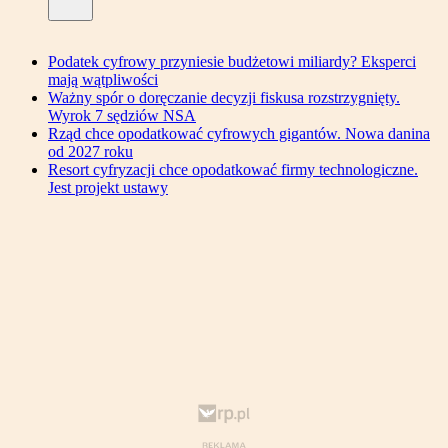
Podatek cyfrowy przyniesie budżetowi miliardy? Eksperci
mają wątpliwości
Ważny spór o doręczanie decyzji fiskusa rozstrzygnięty.
Wyrok 7 sędziów NSA
Rząd chce opodatkować cyfrowych gigantów. Nowa danina
od 2027 roku
Resort cyfryzacji chce opodatkować firmy technologiczne.
Jest projekt ustawy