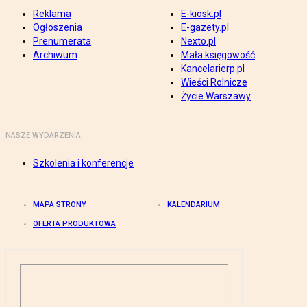
Reklama
E-kiosk.pl
Ogłoszenia
E-gazety.pl
Prenumerata
Nexto.pl
Archiwum
Mała księgowość
Kancelarierp.pl
Wieści Rolnicze
Życie Warszawy
NASZE WYDARZENIA
Szkolenia i konferencje
MAPA STRONY
KALENDARIUM
OFERTA PRODUKTOWA