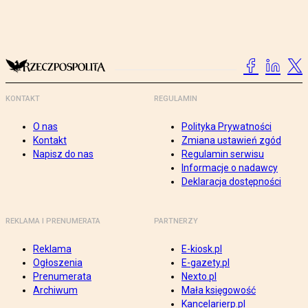
KONTAKT
REGULAMIN
O nas
Polityka Prywatności
Kontakt
Zmiana ustawień zgód
Napisz do nas
Regulamin serwisu
Informacje o nadawcy
Deklaracja dostępności
REKLAMA I PRENUMERATA
PARTNERZY
Reklama
E-kiosk.pl
Ogłoszenia
E-gazety.pl
Prenumerata
Nexto.pl
Archiwum
Mała księgowość
Kancelarierp.pl