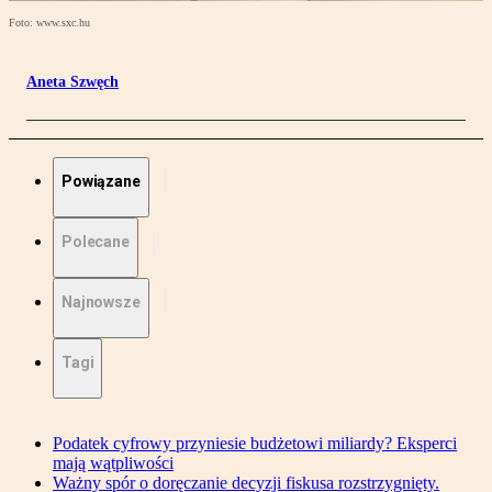
Foto: www.sxc.hu
Aneta Szwęch
Powiązane
Polecane
Najnowsze
Tagi
Podatek cyfrowy przyniesie budżetowi miliardy? Eksperci
mają wątpliwości
Ważny spór o doręczanie decyzji fiskusa rozstrzygnięty.