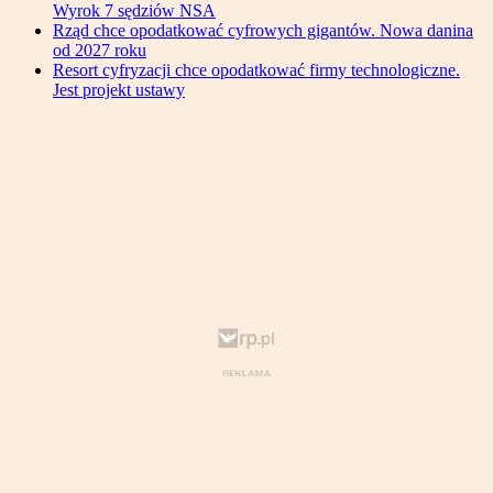
Wyrok 7 sędziów NSA
Rząd chce opodatkować cyfrowych gigantów. Nowa danina
od 2027 roku
Resort cyfryzacji chce opodatkować firmy technologiczne.
Jest projekt ustawy