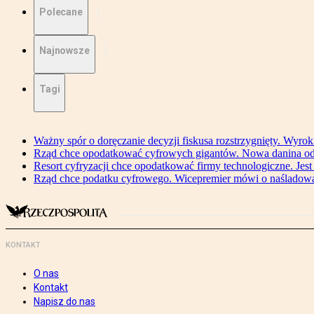
Polecane
Najnowsze
Tagi
Ważny spór o doręczanie decyzji fiskusa rozstrzygnięty. Wyr
Rząd chce opodatkować cyfrowych gigantów. Nowa danina od
Resort cyfryzacji chce opodatkować firmy technologiczne. Jest
Rząd chce podatku cyfrowego. Wicepremier mówi o naśladow
KONTAKT
O nas
Kontakt
Napisz do nas