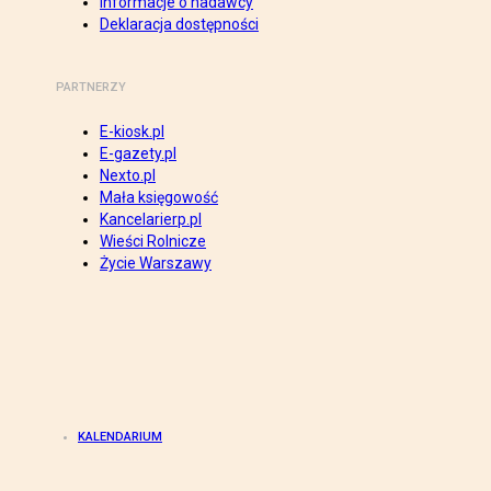
Informacje o nadawcy
Deklaracja dostępności
PARTNERZY
E-kiosk.pl
E-gazety.pl
Nexto.pl
Mała księgowość
Kancelarierp.pl
Wieści Rolnicze
Życie Warszawy
KALENDARIUM