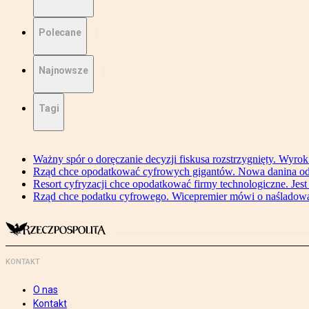
Polecane
Najnowsze
Tagi
Ważny spór o doręczanie decyzji fiskusa rozstrzygnięty. Wyr
Rząd chce opodatkować cyfrowych gigantów. Nowa danina od
Resort cyfryzacji chce opodatkować firmy technologiczne. Jest
Rząd chce podatku cyfrowego. Wicepremier mówi o naśladow
KONTAKT
O nas
Kontakt