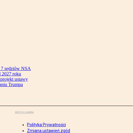
ok 7 sędziów NSA
 2027 roku
 projekt ustawy
aniu Trumpa
REGULAMIN
Polityka Prywatności
Zmiana ustawień zgód