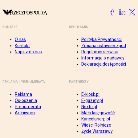
KONTAKT
REGULAMIN
O nas
Polityka Prywatności
Kontakt
Zmiana ustawień zgód
Napisz do nas
Regulamin serwisu
Informacje o nadawcy
Deklaracja dostępności
REKLAMA I PRENUMERATA
PARTNERZY
Reklama
E-kiosk.pl
Ogłoszenia
E-gazety.pl
Prenumerata
Nexto.pl
Archiwum
Mała księgowość
Kancelarierp.pl
Wieści Rolnicze
Życie Warszawy