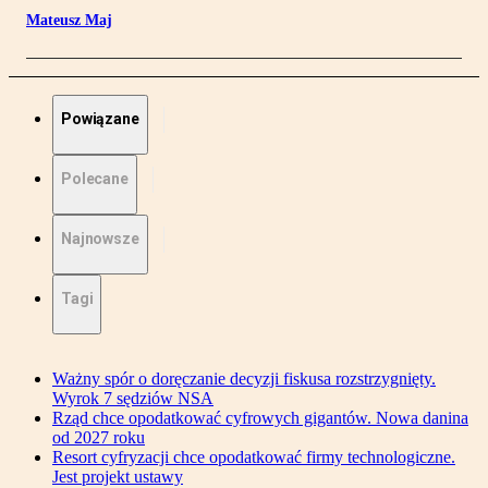
Mateusz Maj
Powiązane
Polecane
Najnowsze
Tagi
Ważny spór o doręczanie decyzji fiskusa rozstrzygnięty.
Wyrok 7 sędziów NSA
Rząd chce opodatkować cyfrowych gigantów. Nowa danina
od 2027 roku
Resort cyfryzacji chce opodatkować firmy technologiczne.
Jest projekt ustawy