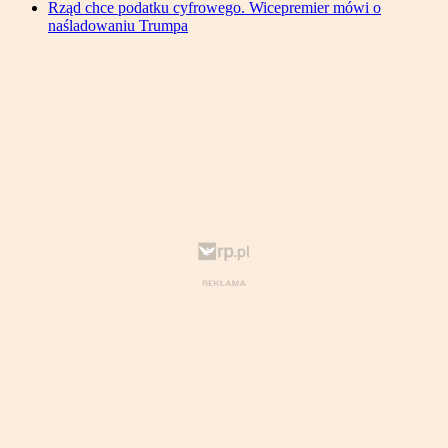
Rząd chce podatku cyfrowego. Wicepremier mówi o
naśladowaniu Trumpa