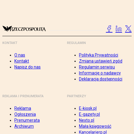
KONTAKT
REGULAMIN
O nas
Polityka Prywatności
Kontakt
Zmiana ustawień zgód
Napisz do nas
Regulamin serwisu
Informacje o nadawcy
Deklaracja dostępności
REKLAMA I PRENUMERATA
PARTNERZY
Reklama
E-kiosk.pl
Ogłoszenia
E-gazety.pl
Prenumerata
Nexto.pl
Archiwum
Mała księgowość
Kancelarierp.pl