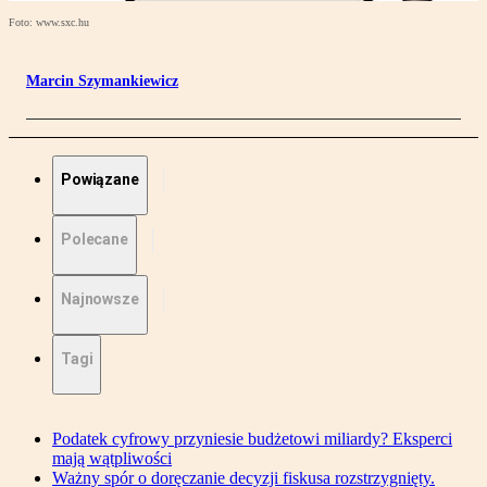
Foto: www.sxc.hu
Marcin Szymankiewicz
Powiązane
Polecane
Najnowsze
Tagi
Podatek cyfrowy przyniesie budżetowi miliardy? Eksperci
mają wątpliwości
Ważny spór o doręczanie decyzji fiskusa rozstrzygnięty.