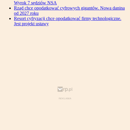
Wyrok 7 sędziów NSA
Rząd chce opodatkować cyfrowych gigantów. Nowa danina
od 2027 roku
Resort cyfryzacji chce opodatkować firmy technologiczne.
Jest projekt ustawy