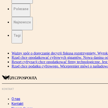
Polecane
Najnowsze
Tagi
Ważny spór o doręczanie decyzji fiskusa rozstrzygnięty. Wyr
Rząd chce opodatkować cyfrowych gigantów. Nowa danina od
Resort cyfryzacji chce opodatkować firmy technologiczne. Jest
Rząd chce podatku cyfrowego. Wicepremier mówi o naśladow
KONTAKT
O nas
Kontakt