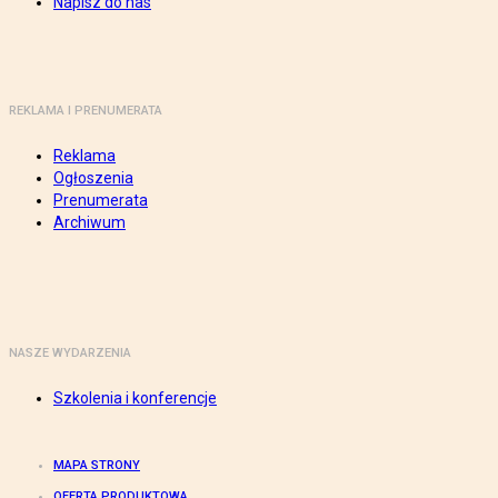
Napisz do nas
REKLAMA I PRENUMERATA
Reklama
Ogłoszenia
Prenumerata
Archiwum
NASZE WYDARZENIA
Szkolenia i konferencje
MAPA STRONY
OFERTA PRODUKTOWA