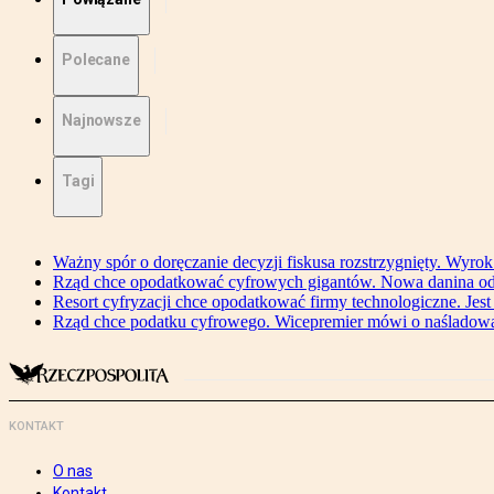
Polecane
Najnowsze
Tagi
Ważny spór o doręczanie decyzji fiskusa rozstrzygnięty. Wyr
Rząd chce opodatkować cyfrowych gigantów. Nowa danina od
Resort cyfryzacji chce opodatkować firmy technologiczne. Jest
Rząd chce podatku cyfrowego. Wicepremier mówi o naśladow
KONTAKT
O nas
Kontakt