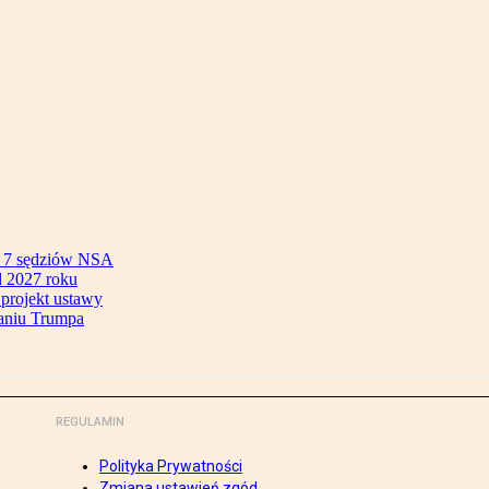
ok 7 sędziów NSA
 2027 roku
 projekt ustawy
aniu Trumpa
REGULAMIN
Polityka Prywatności
Zmiana ustawień zgód