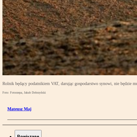
Rolnik będący podatnikiem VAT, darując gospodarstwo synowi, nie będzie m
Foto: Fotorzepa, Jakub Dobrzyński
Mateusz Maj
Powiązane