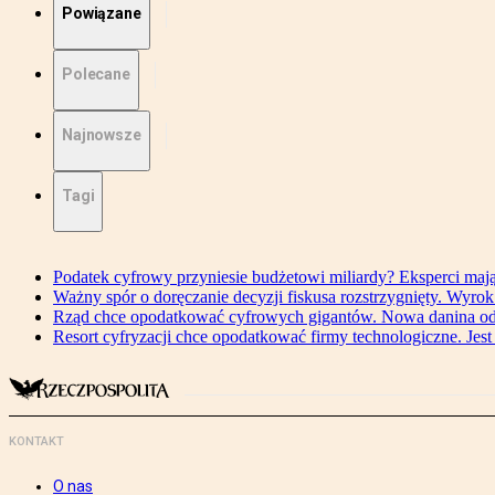
Powiązane
Polecane
Najnowsze
Tagi
Podatek cyfrowy przyniesie budżetowi miliardy? Eksperci maj
Ważny spór o doręczanie decyzji fiskusa rozstrzygnięty. Wyr
Rząd chce opodatkować cyfrowych gigantów. Nowa danina od
Resort cyfryzacji chce opodatkować firmy technologiczne. Jest
KONTAKT
O nas