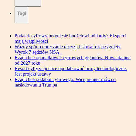
Tagi
Podatek cyfrowy przyniesie budżetowi miliardy? Eksperci
mają wątpliwości
Ważny spór o doręczanie decyzji fiskusa rozstrzygnięty.
Wyrok 7 sędziów NSA
Rząd chce opodatkować cyfrowych gigantów. Nowa danina
od 2027 roku
Resort cyfryzacji chce opodatkować firmy technologiczne.
Jest projekt ustawy
Rząd chce podatku cyfrowego. Wicepremier mówi o
naśladowaniu Trumpa