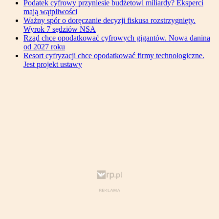
Podatek cyfrowy przyniesie budżetowi miliardy? Eksperci
mają wątpliwości
Ważny spór o doręczanie decyzji fiskusa rozstrzygnięty.
Wyrok 7 sędziów NSA
Rząd chce opodatkować cyfrowych gigantów. Nowa danina
od 2027 roku
Resort cyfryzacji chce opodatkować firmy technologiczne.
Jest projekt ustawy