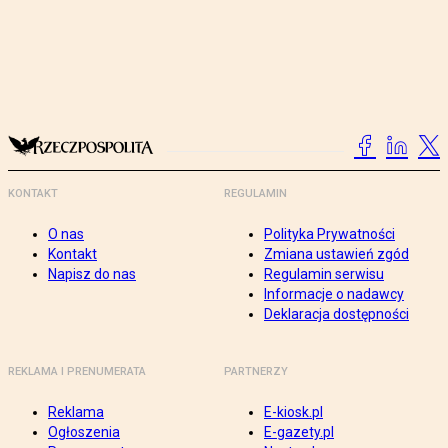
KONTAKT
REGULAMIN
O nas
Polityka Prywatności
Kontakt
Zmiana ustawień zgód
Napisz do nas
Regulamin serwisu
Informacje o nadawcy
Deklaracja dostępności
REKLAMA I PRENUMERATA
PARTNERZY
Reklama
E-kiosk.pl
Ogłoszenia
E-gazety.pl