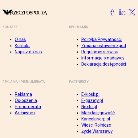
KONTAKT
REGULAMIN
O nas
Polityka Prywatności
Kontakt
Zmiana ustawień zgód
Napisz do nas
Regulamin serwisu
Informacje o nadawcy
Deklaracja dostępności
REKLAMA I PRENUMERATA
PARTNERZY
Reklama
E-kiosk.pl
Ogłoszenia
E-gazety.pl
Prenumerata
Nexto.pl
Archiwum
Mała księgowość
Kancelarierp.pl
Wieści Rolnicze
Życie Warszawy