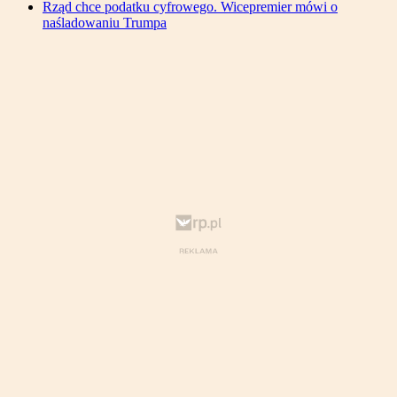
Rząd chce podatku cyfrowego. Wicepremier mówi o
naśladowaniu Trumpa