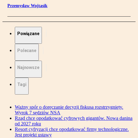
Przemysław Wojtasik
Powiązane
Polecane
Najnowsze
Tagi
Ważny spór o doręczanie decyzji fiskusa rozstrzygnięty.
Wyrok 7 sędziów NSA
Rząd chce opodatkować cyfrowych gigantów. Nowa danina
od 2027 roku
Resort cyfryzacji chce opodatkować firmy technologiczne.
Jest projekt ustawy