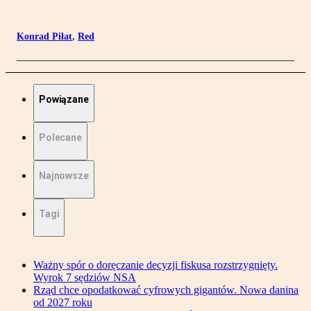
Konrad Piłat
,
Red
Powiązane
Polecane
Najnowsze
Tagi
Ważny spór o doręczanie decyzji fiskusa rozstrzygnięty.
Wyrok 7 sędziów NSA
Rząd chce opodatkować cyfrowych gigantów. Nowa danina
od 2027 roku