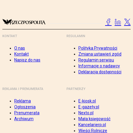
KONTAKT
REGULAMIN
O nas
Polityka Prywatności
Kontakt
Zmiana ustawień zgód
Napisz do nas
Regulamin serwisu
Informacje o nadawcy
Deklaracja dostępności
REKLAMA I PRENUMERATA
PARTNERZY
Reklama
E-kiosk.pl
Ogłoszenia
E-gazety.pl
Prenumerata
Nexto.pl
Archiwum
Mała księgowość
Kancelarierp.pl
Wieści Rolnicze