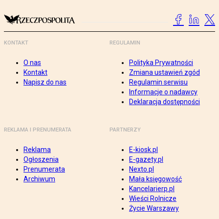
KONTAKT
REGULAMIN
O nas
Polityka Prywatności
Kontakt
Zmiana ustawień zgód
Napisz do nas
Regulamin serwisu
Informacje o nadawcy
Deklaracja dostępności
REKLAMA I PRENUMERATA
PARTNERZY
Reklama
E-kiosk.pl
Ogłoszenia
E-gazety.pl
Prenumerata
Nexto.pl
Archiwum
Mała księgowość
Kancelarierp.pl
Wieści Rolnicze
Życie Warszawy