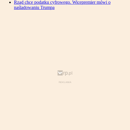
Rząd chce podatku cyfrowego. Wicepremier mówi o
naśladowaniu Trumpa