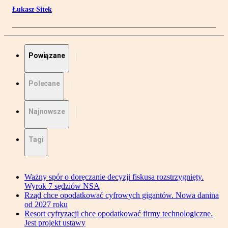
Łukasz Sitek
Powiązane
Polecane
Najnowsze
Tagi
Ważny spór o doręczanie decyzji fiskusa rozstrzygnięty.
Wyrok 7 sędziów NSA
Rząd chce opodatkować cyfrowych gigantów. Nowa danina
od 2027 roku
Resort cyfryzacji chce opodatkować firmy technologiczne.
Jest projekt ustawy