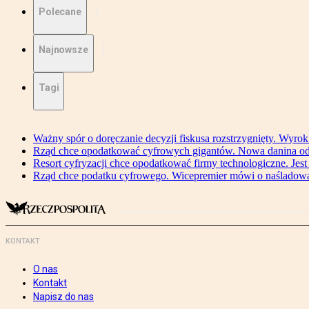
Polecane
Najnowsze
Tagi
Ważny spór o doręczanie decyzji fiskusa rozstrzygnięty. Wyr
Rząd chce opodatkować cyfrowych gigantów. Nowa danina od
Resort cyfryzacji chce opodatkować firmy technologiczne. Jest
Rząd chce podatku cyfrowego. Wicepremier mówi o naśladow
KONTAKT
O nas
Kontakt
Napisz do nas