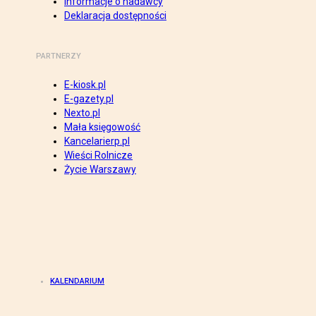
Informacje o nadawcy
Deklaracja dostępności
PARTNERZY
E-kiosk.pl
E-gazety.pl
Nexto.pl
Mała księgowość
Kancelarierp.pl
Wieści Rolnicze
Życie Warszawy
KALENDARIUM