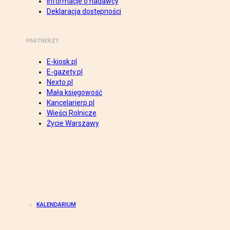
Informacje o nadawcy
Deklaracja dostępności
PARTNERZY
E-kiosk.pl
E-gazety.pl
Nexto.pl
Mała księgowość
Kancelarierp.pl
Wieści Rolnicze
Życie Warszawy
KALENDARIUM