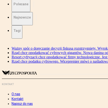
Polecane
Najnowsze
Tagi
Ważny spór o doręczanie decyzji fiskusa rozstrzygnięty. Wyr
Rząd chce opodatkować cyfrowych gigantów. Nowa danina od
Resort cyfryzacji chce opodatkować firmy technologiczne. Jest
Rząd chce podatku cyfrowego. Wicepremier mówi o naśladow
KONTAKT
O nas
Kontakt
Napisz do nas