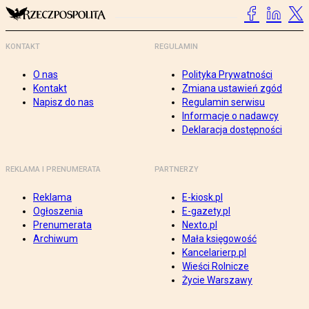
KONTAKT
REGULAMIN
O nas
Polityka Prywatności
Kontakt
Zmiana ustawień zgód
Napisz do nas
Regulamin serwisu
Informacje o nadawcy
Deklaracja dostępności
REKLAMA I PRENUMERATA
PARTNERZY
Reklama
E-kiosk.pl
Ogłoszenia
E-gazety.pl
Prenumerata
Nexto.pl
Archiwum
Mała księgowość
Kancelarierp.pl
Wieści Rolnicze
Życie Warszawy