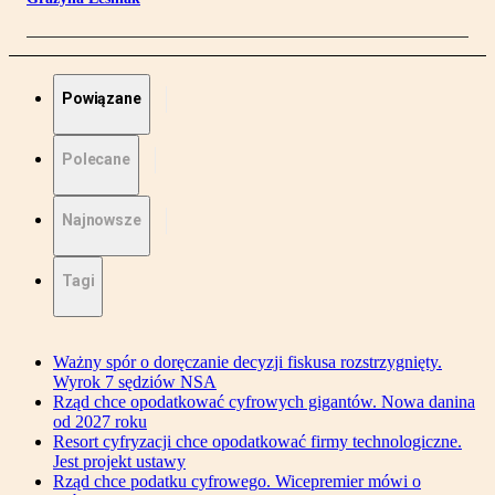
Powiązane
Polecane
Najnowsze
Tagi
Ważny spór o doręczanie decyzji fiskusa rozstrzygnięty.
Wyrok 7 sędziów NSA
Rząd chce opodatkować cyfrowych gigantów. Nowa danina
od 2027 roku
Resort cyfryzacji chce opodatkować firmy technologiczne.
Jest projekt ustawy
Rząd chce podatku cyfrowego. Wicepremier mówi o