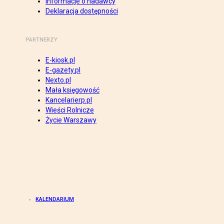
Informacje o nadawcy
Deklaracja dostępności
PARTNERZY
E-kiosk.pl
E-gazety.pl
Nexto.pl
Mała księgowość
Kancelarierp.pl
Wieści Rolnicze
Życie Warszawy
KALENDARIUM