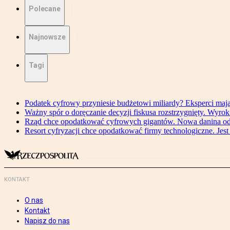
Polecane
Najnowsze
Tagi
Podatek cyfrowy przyniesie budżetowi miliardy? Eksperci maj
Ważny spór o doręczanie decyzji fiskusa rozstrzygnięty. Wyr
Rząd chce opodatkować cyfrowych gigantów. Nowa danina od
Resort cyfryzacji chce opodatkować firmy technologiczne. Jest
KONTAKT
O nas
Kontakt
Napisz do nas