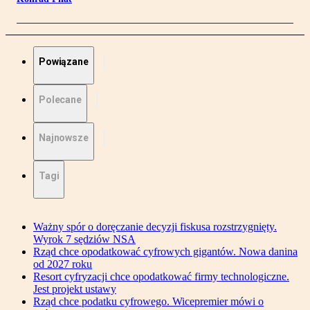
Powiązane
Polecane
Najnowsze
Tagi
Ważny spór o doręczanie decyzji fiskusa rozstrzygnięty.
Wyrok 7 sędziów NSA
Rząd chce opodatkować cyfrowych gigantów. Nowa danina
od 2027 roku
Resort cyfryzacji chce opodatkować firmy technologiczne.
Jest projekt ustawy
Rząd chce podatku cyfrowego. Wicepremier mówi o