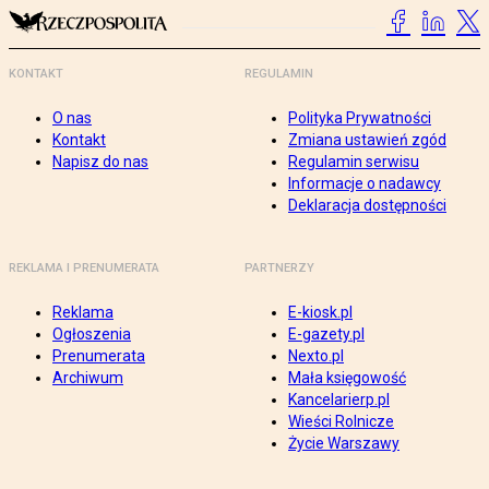
KONTAKT
REGULAMIN
O nas
Polityka Prywatności
Kontakt
Zmiana ustawień zgód
Napisz do nas
Regulamin serwisu
Informacje o nadawcy
Deklaracja dostępności
REKLAMA I PRENUMERATA
PARTNERZY
Reklama
E-kiosk.pl
Ogłoszenia
E-gazety.pl
Prenumerata
Nexto.pl
Archiwum
Mała księgowość
Kancelarierp.pl
Wieści Rolnicze
Życie Warszawy