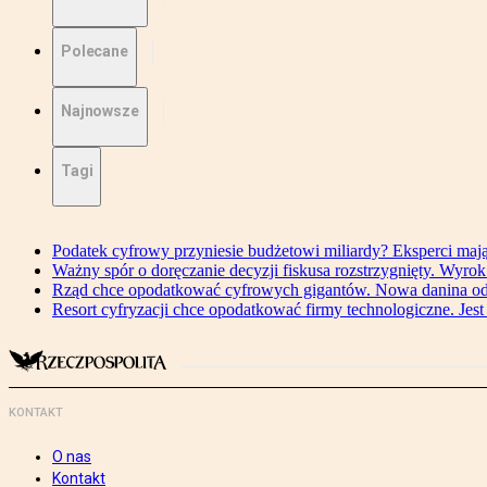
Polecane
Najnowsze
Tagi
Podatek cyfrowy przyniesie budżetowi miliardy? Eksperci maj
Ważny spór o doręczanie decyzji fiskusa rozstrzygnięty. Wyr
Rząd chce opodatkować cyfrowych gigantów. Nowa danina od
Resort cyfryzacji chce opodatkować firmy technologiczne. Jest
KONTAKT
O nas
Kontakt