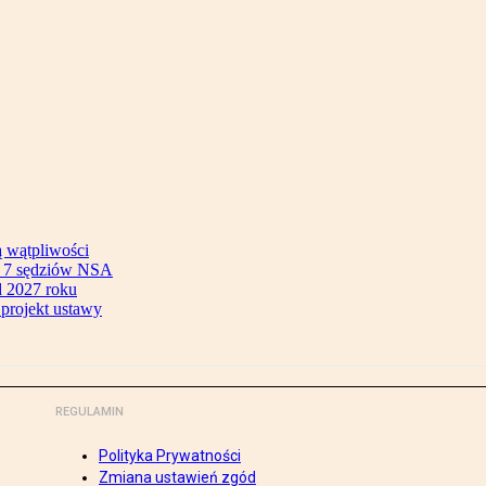
ą wątpliwości
ok 7 sędziów NSA
 2027 roku
 projekt ustawy
REGULAMIN
Polityka Prywatności
Zmiana ustawień zgód