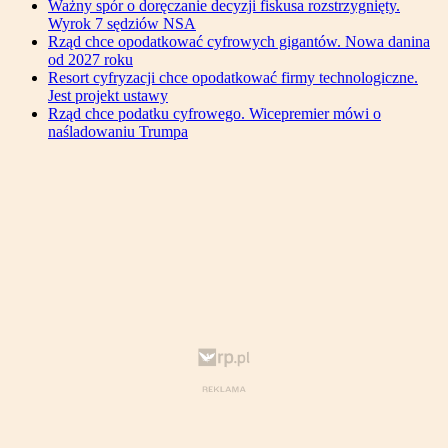
Ważny spór o doręczanie decyzji fiskusa rozstrzygnięty.
Wyrok 7 sędziów NSA
Rząd chce opodatkować cyfrowych gigantów. Nowa danina
od 2027 roku
Resort cyfryzacji chce opodatkować firmy technologiczne.
Jest projekt ustawy
Rząd chce podatku cyfrowego. Wicepremier mówi o
naśladowaniu Trumpa