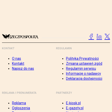
KONTAKT
REGULAMIN
O nas
Polityka Prywatności
Kontakt
Zmiana ustawień zgód
Napisz do nas
Regulamin serwisu
Informacje o nadawcy
Deklaracja dostępności
REKLAMA I PRENUMERATA
PARTNERZY
Reklama
E-kiosk.pl
Ogłoszenia
E-gazety.pl