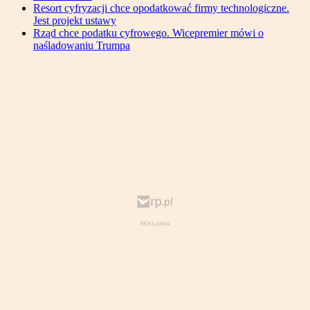
Resort cyfryzacji chce opodatkować firmy technologiczne.
Jest projekt ustawy
Rząd chce podatku cyfrowego. Wicepremier mówi o
naśladowaniu Trumpa