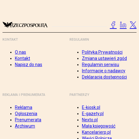
KONTAKT
REGULAMIN
O nas
Polityka Prywatności
Kontakt
Zmiana ustawień zgód
Napisz do nas
Regulamin serwisu
Informacje o nadawcy
Deklaracja dostępności
REKLAMA I PRENUMERATA
PARTNERZY
Reklama
E-kiosk.pl
Ogłoszenia
E-gazety.pl
Prenumerata
Nexto.pl
Archiwum
Mała księgowość
Kancelarierp.pl
Wieści Rolnicze