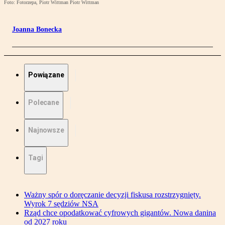
Foto: Fotorzepa, Piotr Wittman Piotr Wittman
Joanna Bonecka
Powiązane
Polecane
Najnowsze
Tagi
Ważny spór o doręczanie decyzji fiskusa rozstrzygnięty.
Wyrok 7 sędziów NSA
Rząd chce opodatkować cyfrowych gigantów. Nowa danina
od 2027 roku