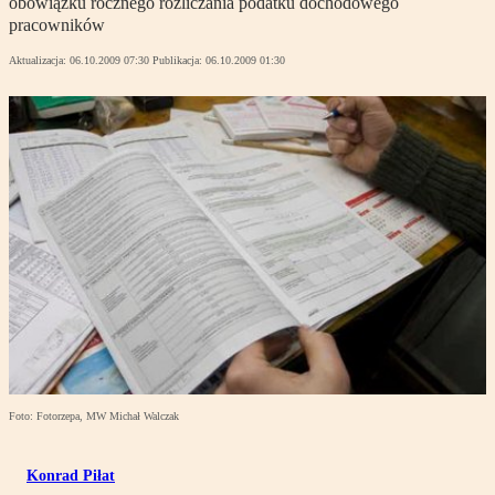
obowiązku rocznego rozliczania podatku dochodowego
pracowników
Aktualizacja:
06.10.2009 07:30
Publikacja:
06.10.2009 01:30
Foto: Fotorzepa, MW Michał Walczak
Konrad Piłat