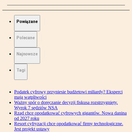
Powiązane
Polecane
Najnowsze
Tagi
Podatek cyfrowy przyniesie budżetowi miliardy? Eksperci
mają wątpliwości
Ważny spór o doręczanie decyzji fiskusa rozstrzygnięty.
Wyrok 7 sędziów NSA
Rząd chce opodatkować cyfrowych gigantów. Nowa danina
od 2027 roku
Resort cyfryzacji chce opodatkować firmy technologiczne.
Jest projekt ustawy