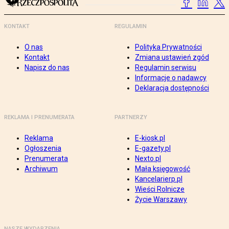
KONTAKT
REGULAMIN
O nas
Polityka Prywatności
Kontakt
Zmiana ustawień zgód
Napisz do nas
Regulamin serwisu
Informacje o nadawcy
Deklaracja dostępności
REKLAMA I PRENUMERATA
PARTNERZY
Reklama
E-kiosk.pl
Ogłoszenia
E-gazety.pl
Prenumerata
Nexto.pl
Archiwum
Mała księgowość
Kancelarierp.pl
Wieści Rolnicze
Życie Warszawy
NASZE WYDARZENIA