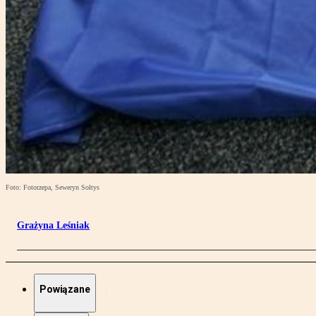
Foto: Fotorzepa, Seweryn Sołtys
Grażyna Leśniak
Powiązane