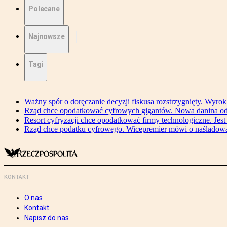
Polecane
Najnowsze
Tagi
Ważny spór o doręczanie decyzji fiskusa rozstrzygnięty. Wyr
Rząd chce opodatkować cyfrowych gigantów. Nowa danina od
Resort cyfryzacji chce opodatkować firmy technologiczne. Jest
Rząd chce podatku cyfrowego. Wicepremier mówi o naśladow
KONTAKT
O nas
Kontakt
Napisz do nas