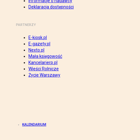
Informacje o nadawcy
Deklaracja dostępności
PARTNERZY
E-kiosk.pl
E-gazety.pl
Nexto.pl
Mała księgowość
Kancelarierp.pl
Wieści Rolnicze
Życie Warszawy
KALENDARIUM