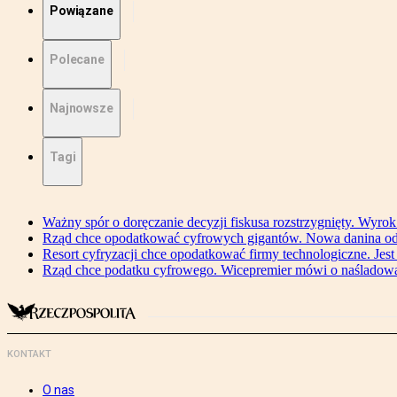
Powiązane
Polecane
Najnowsze
Tagi
Ważny spór o doręczanie decyzji fiskusa rozstrzygnięty. Wyr
Rząd chce opodatkować cyfrowych gigantów. Nowa danina od
Resort cyfryzacji chce opodatkować firmy technologiczne. Jest
Rząd chce podatku cyfrowego. Wicepremier mówi o naśladow
KONTAKT
O nas