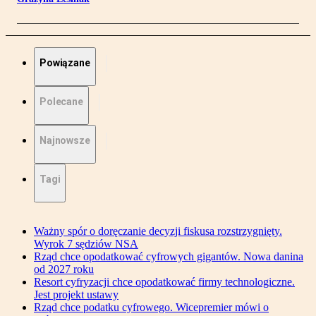
Powiązane
Polecane
Najnowsze
Tagi
Ważny spór o doręczanie decyzji fiskusa rozstrzygnięty.
Wyrok 7 sędziów NSA
Rząd chce opodatkować cyfrowych gigantów. Nowa danina
od 2027 roku
Resort cyfryzacji chce opodatkować firmy technologiczne.
Jest projekt ustawy
Rząd chce podatku cyfrowego. Wicepremier mówi o