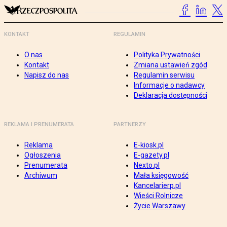
KONTAKT
REGULAMIN
O nas
Polityka Prywatności
Kontakt
Zmiana ustawień zgód
Napisz do nas
Regulamin serwisu
Informacje o nadawcy
Deklaracja dostępności
REKLAMA I PRENUMERATA
PARTNERZY
Reklama
E-kiosk.pl
Ogłoszenia
E-gazety.pl
Prenumerata
Nexto.pl
Archiwum
Mała księgowość
Kancelarierp.pl
Wieści Rolnicze
Życie Warszawy