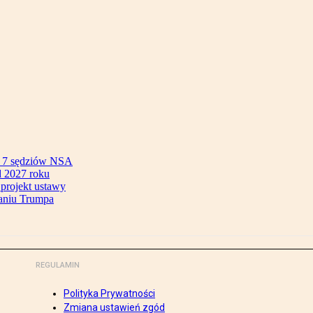
ok 7 sędziów NSA
 2027 roku
 projekt ustawy
aniu Trumpa
REGULAMIN
Polityka Prywatności
Zmiana ustawień zgód