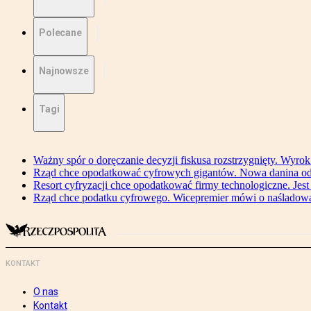
Polecane
Najnowsze
Tagi
Ważny spór o doręczanie decyzji fiskusa rozstrzygnięty. Wyr
Rząd chce opodatkować cyfrowych gigantów. Nowa danina od
Resort cyfryzacji chce opodatkować firmy technologiczne. Jest
Rząd chce podatku cyfrowego. Wicepremier mówi o naśladow
KONTAKT
O nas
Kontakt