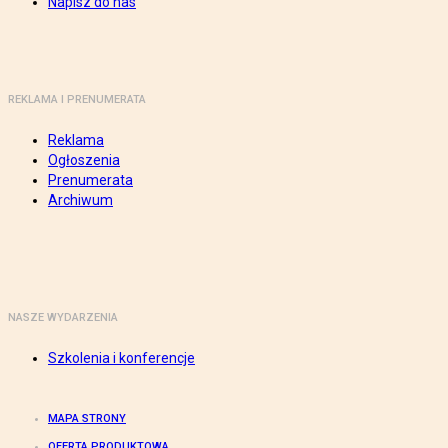
Napisz do nas
REKLAMA I PRENUMERATA
Reklama
Ogłoszenia
Prenumerata
Archiwum
NASZE WYDARZENIA
Szkolenia i konferencje
MAPA STRONY
OFERTA PRODUKTOWA