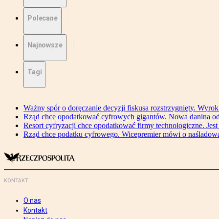
Polecane
Najnowsze
Tagi
Ważny spór o doręczanie decyzji fiskusa rozstrzygnięty. Wyr
Rząd chce opodatkować cyfrowych gigantów. Nowa danina od
Resort cyfryzacji chce opodatkować firmy technologiczne. Jest
Rząd chce podatku cyfrowego. Wicepremier mówi o naśladow
KONTAKT
O nas
Kontakt