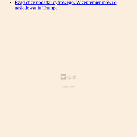
Rząd chce podatku cyfrowego. Wicepremier mówi o
naśladowaniu Trumpa