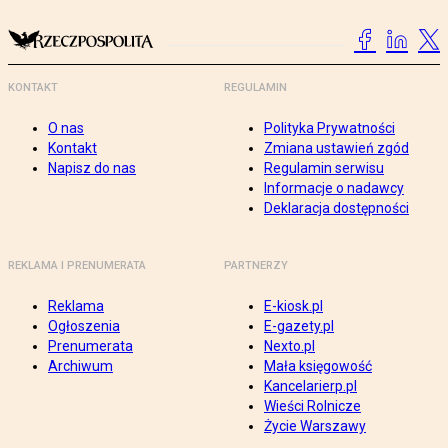
KONTAKT
REGULAMIN
O nas
Polityka Prywatności
Kontakt
Zmiana ustawień zgód
Napisz do nas
Regulamin serwisu
Informacje o nadawcy
Deklaracja dostępności
REKLAMA I PRENUMERATA
PARTNERZY
Reklama
E-kiosk.pl
Ogłoszenia
E-gazety.pl
Prenumerata
Nexto.pl
Archiwum
Mała księgowość
Kancelarierp.pl
Wieści Rolnicze
Życie Warszawy