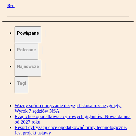
Red
Powiązane
Polecane
Najnowsze
Tagi
Ważny spór o doręczanie decyzji fiskusa rozstrzygnięty.
Wyrok 7 sędziów NSA
Rząd chce opodatkować cyfrowych gigantów. Nowa danina
od 2027 roku
Resort cyfryzacji chce opodatkować firmy technologiczne.
Jest projekt ustawy