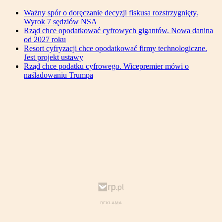
Ważny spór o doręczanie decyzji fiskusa rozstrzygnięty.
Wyrok 7 sędziów NSA
Rząd chce opodatkować cyfrowych gigantów. Nowa danina
od 2027 roku
Resort cyfryzacji chce opodatkować firmy technologiczne.
Jest projekt ustawy
Rząd chce podatku cyfrowego. Wicepremier mówi o
naśladowaniu Trumpa