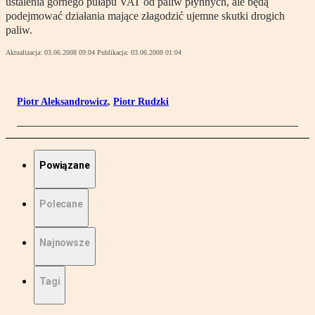
ustalenia górnego pułapu VAT od paliw płynnych, ale będą
podejmować działania mające złagodzić ujemne skutki drogich
paliw.
Aktualizacja:
03.06.2008 09:04
Publikacja:
03.06.2008 01:04
Piotr Aleksandrowicz
,
Piotr Rudzki
Powiązane
Polecane
Najnowsze
Tagi