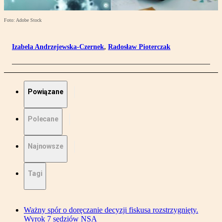
Foto: Adobe Stock
Izabela Andrzejewska-Czernek
,
Radosław Pioterczak
Powiązane
Polecane
Najnowsze
Tagi
Ważny spór o doręczanie decyzji fiskusa rozstrzygnięty.
Wyrok 7 sędziów NSA