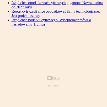
Rząd chce opodatkować cyfrowych gigantów. Nowa danina
od 2027 roku
Resort cyfryzacji chce opodatkować firmy technologiczne.
Jest projekt ustawy
Rząd chce podatku cyfrowego. Wicepremier mówi o
naśladowaniu Trumpa