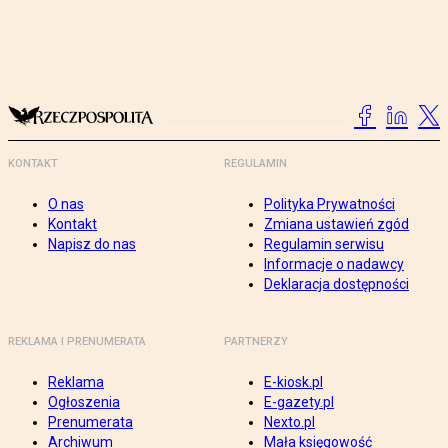
KONTAKT
REGULAMIN
O nas
Polityka Prywatności
Kontakt
Zmiana ustawień zgód
Napisz do nas
Regulamin serwisu
Informacje o nadawcy
Deklaracja dostępności
REKLAMA I PRENUMERATA
PARTNERZY
Reklama
E-kiosk.pl
Ogłoszenia
E-gazety.pl
Prenumerata
Nexto.pl
Archiwum
Mała księgowość