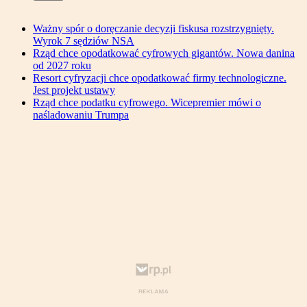
Ważny spór o doręczanie decyzji fiskusa rozstrzygnięty.
Wyrok 7 sędziów NSA
Rząd chce opodatkować cyfrowych gigantów. Nowa danina
od 2027 roku
Resort cyfryzacji chce opodatkować firmy technologiczne.
Jest projekt ustawy
Rząd chce podatku cyfrowego. Wicepremier mówi o
naśladowaniu Trumpa