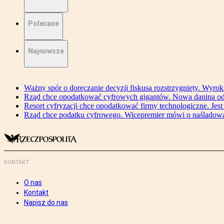
Polecane
Najnowsze
Ważny spór o doręczanie decyzji fiskusa rozstrzygnięty. Wyr
Rząd chce opodatkować cyfrowych gigantów. Nowa danina od
Resort cyfryzacji chce opodatkować firmy technologiczne. Jest
Rząd chce podatku cyfrowego. Wicepremier mówi o naśladow
KONTAKT
O nas
Kontakt
Napisz do nas