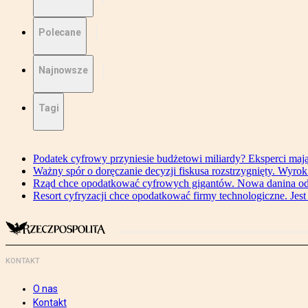
Polecane
Najnowsze
Tagi
Podatek cyfrowy przyniesie budżetowi miliardy? Eksperci maj
Ważny spór o doręczanie decyzji fiskusa rozstrzygnięty. Wyr
Rząd chce opodatkować cyfrowych gigantów. Nowa danina od
Resort cyfryzacji chce opodatkować firmy technologiczne. Jest
KONTAKT
O nas
Kontakt