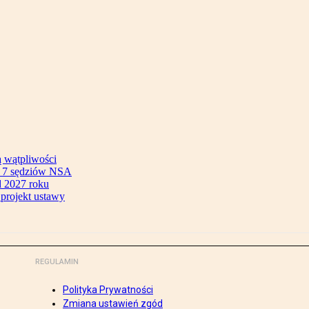
ą wątpliwości
ok 7 sędziów NSA
 2027 roku
 projekt ustawy
REGULAMIN
Polityka Prywatności
Zmiana ustawień zgód