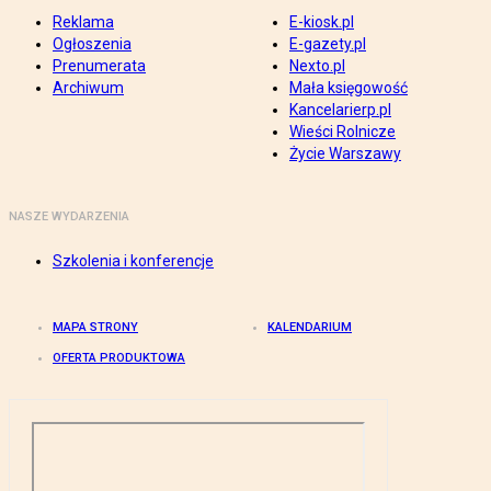
Reklama
E-kiosk.pl
Ogłoszenia
E-gazety.pl
Prenumerata
Nexto.pl
Archiwum
Mała księgowość
Kancelarierp.pl
Wieści Rolnicze
Życie Warszawy
NASZE WYDARZENIA
Szkolenia i konferencje
MAPA STRONY
KALENDARIUM
OFERTA PRODUKTOWA