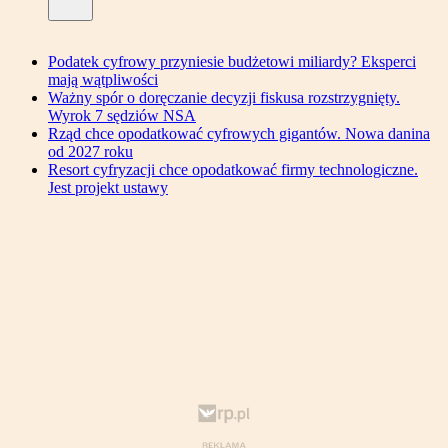
Podatek cyfrowy przyniesie budżetowi miliardy? Eksperci
mają wątpliwości
Ważny spór o doręczanie decyzji fiskusa rozstrzygnięty.
Wyrok 7 sędziów NSA
Rząd chce opodatkować cyfrowych gigantów. Nowa danina
od 2027 roku
Resort cyfryzacji chce opodatkować firmy technologiczne.
Jest projekt ustawy