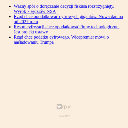
Ważny spór o doręczanie decyzji fiskusa rozstrzygnięty.
Wyrok 7 sędziów NSA
Rząd chce opodatkować cyfrowych gigantów. Nowa danina
od 2027 roku
Resort cyfryzacji chce opodatkować firmy technologiczne.
Jest projekt ustawy
Rząd chce podatku cyfrowego. Wicepremier mówi o
naśladowaniu Trumpa