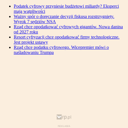
Podatek cyfrowy przyniesie budżetowi miliardy? Eksperci
mają wątpliwości
Ważny spór o doręczanie decyzji fiskusa rozstrzygnięty.
Wyrok 7 sędziów NSA
Rząd chce opodatkować cyfrowych gigantów. Nowa danina
od 2027 roku
Resort cyfryzacji chce opodatkować firmy technologiczne.
Jest projekt ustawy
Rząd chce podatku cyfrowego. Wicepremier mówi o
naśladowaniu Trumpa