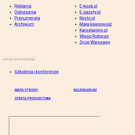
Reklama
E-kiosk.pl
Ogłoszenia
E-gazety.pl
Prenumerata
Nexto.pl
Archiwum
Mała księgowość
Kancelarierp.pl
Wieści Rolnicze
Życie Warszawy
NASZE WYDARZENIA
Szkolenia i konferencje
MAPA STRONY
KALENDARIUM
OFERTA PRODUKTOWA