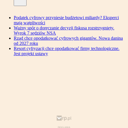
Podatek cyfrowy przyniesie budżetowi miliardy? Eksperci
mają wątpliwości
Ważny spór o doręczanie decyzji fiskusa rozstrzygnięty.
Wyrok 7 sędziów NSA
Rząd chce opodatkować cyfrowych gigantów. Nowa danina
od 2027 roku
Resort cyfryzacji chce opodatkować firmy technologiczne.
Jest projekt ustawy