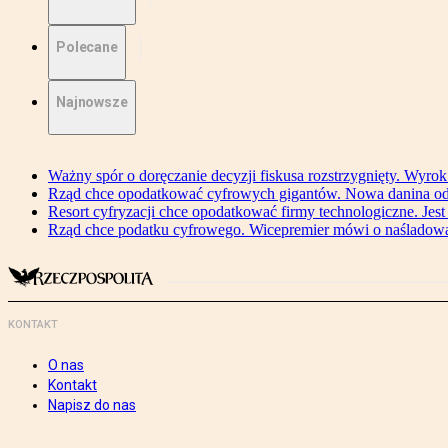
Polecane
Najnowsze
Ważny spór o doręczanie decyzji fiskusa rozstrzygnięty. Wyr
Rząd chce opodatkować cyfrowych gigantów. Nowa danina od
Resort cyfryzacji chce opodatkować firmy technologiczne. Jest
Rząd chce podatku cyfrowego. Wicepremier mówi o naśladow
KONTAKT
O nas
Kontakt
Napisz do nas