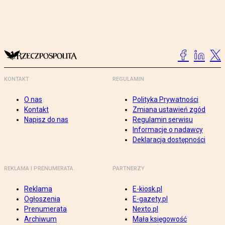
KONTAKT
REGULAMIN
O nas
Polityka Prywatności
Kontakt
Zmiana ustawień zgód
Napisz do nas
Regulamin serwisu
Informacje o nadawcy
Deklaracja dostępności
REKLAMA I PRENUMERATA
PARTNERZY
Reklama
E-kiosk.pl
Ogłoszenia
E-gazety.pl
Prenumerata
Nexto.pl
Archiwum
Mała księgowość