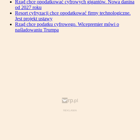
Rząd chce opodatkować cyfrowych gigantów. Nowa danina
od 2027 roku
Resort cyfryzacji chce opodatkować firmy technologiczne.
Jest projekt ustawy
Rząd chce podatku cyfrowego. Wicepremier mówi o
naśladowaniu Trumpa