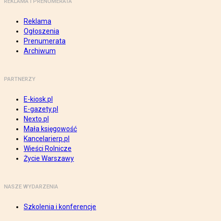
REKLAMA I PRENUMERATA
Reklama
Ogłoszenia
Prenumerata
Archiwum
PARTNERZY
E-kiosk.pl
E-gazety.pl
Nexto.pl
Mała księgowość
Kancelarierp.pl
Wieści Rolnicze
Życie Warszawy
NASZE WYDARZENIA
Szkolenia i konferencje