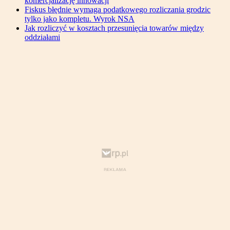
komercjalizację innowacji
Fiskus błędnie wymaga podatkowego rozliczania grodzic
tylko jako kompletu. Wyrok NSA
Jak rozliczyć w kosztach przesunięcia towarów między
oddziałami