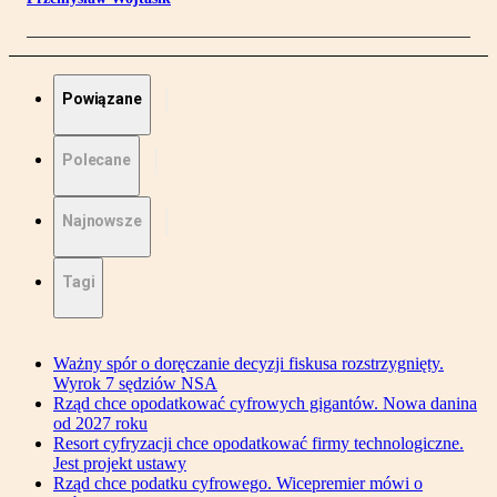
Powiązane
Polecane
Najnowsze
Tagi
Ważny spór o doręczanie decyzji fiskusa rozstrzygnięty.
Wyrok 7 sędziów NSA
Rząd chce opodatkować cyfrowych gigantów. Nowa danina
od 2027 roku
Resort cyfryzacji chce opodatkować firmy technologiczne.
Jest projekt ustawy
Rząd chce podatku cyfrowego. Wicepremier mówi o