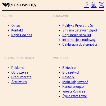
KONTAKT
REGULAMIN
O nas
Polityka Prywatności
Kontakt
Zmiana ustawień zgód
Napisz do nas
Regulamin serwisu
Informacje o nadawcy
Deklaracja dostępności
REKLAMA I PRENUMERATA
PARTNERZY
Reklama
E-kiosk.pl
Ogłoszenia
E-gazety.pl
Prenumerata
Nexto.pl
Archiwum
Mała księgowość
Kancelarierp.pl
Wieści Rolnicze
Życie Warszawy