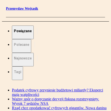
Przemysław Wojtasik
Powiązane
Polecane
Najnowsze
Tagi
Podatek cyfrowy przyniesie budżetowi miliardy? Eksperci
mają wątpliwości
Ważny spór o doręczanie decyzji fiskusa rozstrzygnięty.
Wyrok 7 sędziów NSA
Rząd chce opodatkować cyfrowych gigantów. Nowa danina