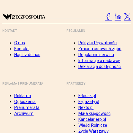
KONTAKT
REGULAMIN
O nas
Polityka Prywatności
Kontakt
Zmiana ustawień zgód
Napisz do nas
Regulamin serwisu
Informacje o nadawcy
Deklaracja dostępności
REKLAMA I PRENUMERATA
PARTNERZY
Reklama
E-kiosk.pl
Ogłoszenia
E-gazety.pl
Prenumerata
Nexto.pl
Archiwum
Mała księgowość
Kancelarierp.pl
Wieści Rolnicze
Życie Warszawy