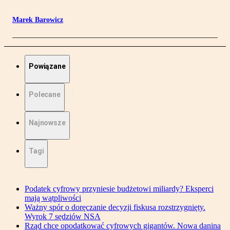
Marek Barowicz
Powiązane
Polecane
Najnowsze
Tagi
Podatek cyfrowy przyniesie budżetowi miliardy? Eksperci
mają wątpliwości
Ważny spór o doręczanie decyzji fiskusa rozstrzygnięty.
Wyrok 7 sędziów NSA
Rząd chce opodatkować cyfrowych gigantów. Nowa danina