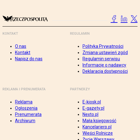
KONTAKT
REGULAMIN
O nas
Polityka Prywatności
Kontakt
Zmiana ustawień zgód
Napisz do nas
Regulamin serwisu
Informacje o nadawcy
Deklaracja dostępności
REKLAMA I PRENUMERATA
PARTNERZY
Reklama
E-kiosk.pl
Ogłoszenia
E-gazety.pl
Prenumerata
Nexto.pl
Archiwum
Mała księgowość
Kancelarierp.pl
Wieści Rolnicze
Życie Warszawy